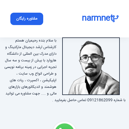
narmnet
مشاوره رایگان
با سلام بنده رحیمیان هستم
کارشناس ارشد دیجیتال مارکتینگ و
دارای مدرک بین المللی از دانشگاه
هاروارد با بیش از بیست و سه سال
تجربه اجرایی در زمینه برنامه نویسی
و طراحی انواع وب سایت ،
اپلیکیشن ، اکسپرت ، ربات های
هوشمند و اندیکاتورهای بازارهای
مالی و .... جهت مشاوره می توانید
با شماره 09121862099 تماس حاصل بفرمایید .