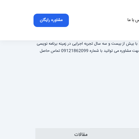
 با ما
مشاوره رایگان
 با بیش از بیست و سه سال تجربه اجرایی در زمینه برنامه نویسی
و طراحی انواع وب سایت ، اپلیکیشن ، اکسپرت ، ربات های هوشمند و اندیکاتورهای بازارهای مالی و .... جهت مشاوره می توانید با شماره 09121862099 تماس حاصل
مقالات