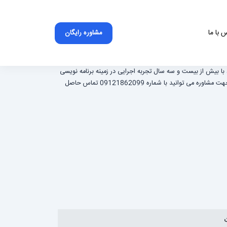
 با ما
مشاوره رایگان
 با بیش از بیست و سه سال تجربه اجرایی در زمینه برنامه نویسی
و طراحی انواع وب سایت ، اپلیکیشن ، اکسپرت ، ربات های هوشمند و اندیکاتورهای بازارهای مالی و .... جهت مشاوره می توانید با شماره 09121862099 تماس حاصل