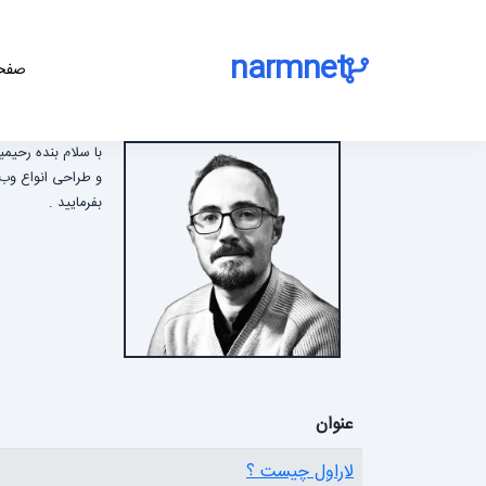
narmnet
صفحه
با سلام بنده رحیم
بفرمایید .
عنوان
لاراول چیست ؟