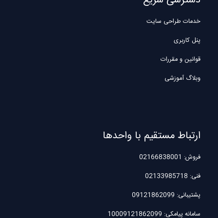
دسترسی سریع
خدمات طراحی سایت
پنل کاربری
قوانین و مقررات
وبلاگ آموزشی
ارتباط مستقیم با واحدها
فروش: 02166838001
فنی: 02133985718
پشتیبانی: 09121862099
سامانه پیامکی: 10009121862099