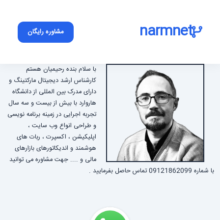
narmnet
مشاوره رایگان
با سلام بنده رحیمیان هستم
کارشناس ارشد دیجیتال مارکتینگ و
دارای مدرک بین المللی از دانشگاه
هاروارد با بیش از بیست و سه سال
تجربه اجرایی در زمینه برنامه نویسی
و طراحی انواع وب سایت ،
اپلیکیشن ، اکسپرت ، ربات های
هوشمند و اندیکاتورهای بازارهای
مالی و .... جهت مشاوره می توانید
با شماره 09121862099 تماس حاصل بفرمایید .