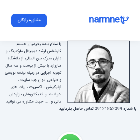
narmnet
مشاوره رایگان
با سلام بنده رحیمیان هستم
کارشناس ارشد دیجیتال مارکتینگ و
دارای مدرک بین المللی از دانشگاه
هاروارد با بیش از بیست و سه سال
تجربه اجرایی در زمینه برنامه نویسی
و طراحی انواع وب سایت ،
اپلیکیشن ، اکسپرت ، ربات های
هوشمند و اندیکاتورهای بازارهای
مالی و .... جهت مشاوره می توانید
با شماره 09121862099 تماس حاصل بفرمایید .