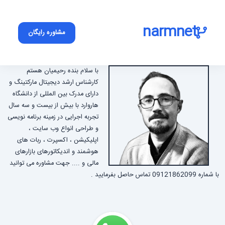
narmnet
مشاوره رایگان
با سلام بنده رحیمیان هستم
کارشناس ارشد دیجیتال مارکتینگ و
دارای مدرک بین المللی از دانشگاه
هاروارد با بیش از بیست و سه سال
تجربه اجرایی در زمینه برنامه نویسی
و طراحی انواع وب سایت ،
اپلیکیشن ، اکسپرت ، ربات های
هوشمند و اندیکاتورهای بازارهای
مالی و .... جهت مشاوره می توانید
با شماره 09121862099 تماس حاصل بفرمایید .